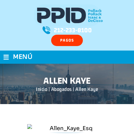
212-233-8100
PAGOS
≡
MENÚ
ALLEN KAYE
Inicio
|
Abogados
|
Allen Kaye