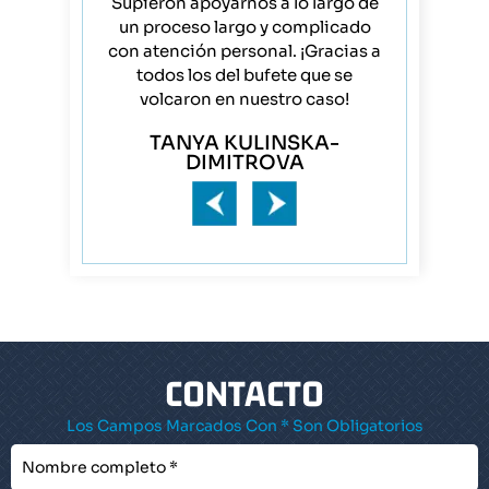
ks handled
Supieron apoyarnos a lo largo de
YI Zhao, Ne
 to finish,
un proceso largo y complicado
equipo so
es!!!!!!
con atención personal. ¡Gracias a
mejores! 
todos los del bufete que se
mamá y p
CK
volcaron en nuestro caso!
rep
TANYA KULINSKA-
JA
DIMITROVA
CONTACTO
Los Campos Marcados Con * Son Obligatorios