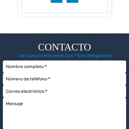
CONTACTO
Los Campos Marcados Con * Son Obligatorios