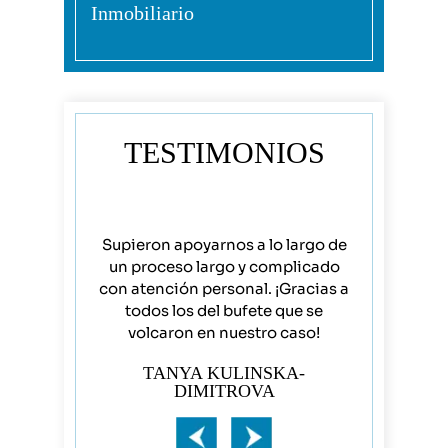
Inmobiliario
TESTIMONIOS
ks handled
Supieron apoyarnos a lo largo de
YI Zhao, Ne
 to finish,
un proceso largo y complicado
equipo so
es!!!!!!
con atención personal. ¡Gracias a
mejores! 
todos los del bufete que se
mamá y p
CK
volcaron en nuestro caso!
rep
TANYA KULINSKA-
J
DIMITROVA