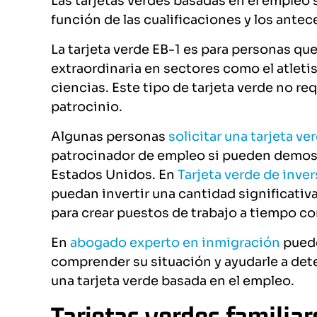
Las tarjetas verdes basadas en el empleo s
función de las cualificaciones y los antec
La tarjeta verde EB-1 es para personas q
extraordinaria en sectores como el atletis
ciencias. Este tipo de tarjeta verde no r
patrocinio.
Algunas personas
solicitar una tarjeta ve
patrocinador de empleo si pueden demost
Estados Unidos. En
Tarjeta verde de inve
puedan invertir una cantidad significati
para crear puestos de trabajo a tiempo c
En
abogado experto en inmigración
puede
comprender su situación y ayudarle a dete
una tarjeta verde basada en el empleo.
Tarjetas verdes familiar