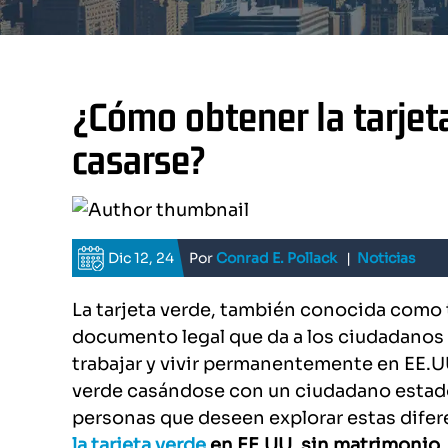
¿Cómo obtener la tarjet
casarse?
Dic 12, 24
Por
Conrad E. Pollack
|
Noticias
La tarjeta verde, también conocida como 
documento legal que da a los ciudadanos
trabajar y vivir permanentemente en EE.UU
verde casándose con un ciudadano estado
personas que deseen explorar estas dife
la tarjeta verde
en EE.UU.
sin matrimonio.