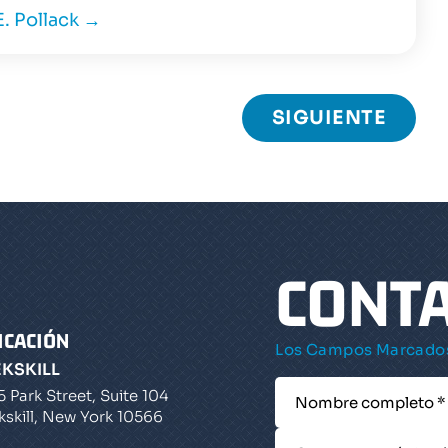
E. Pollack
→
SIGUIENTE
CONT
ICACIÓN
Los Campos Marcados
EKSKILL
5 Park Street, Suite 104
kskill, New York 10566