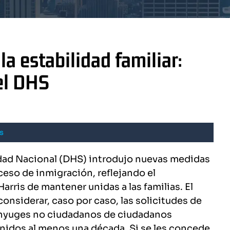
a estabilidad familiar:
el DHS
s
idad Nacional (DHS) introdujo nuevas medidas
ceso de inmigración, reflejando el
ris de mantener unidas a las familias. El
nsiderar, caso por caso, las solicitudes de
ónyuges no ciudadanos de ciudadanos
nidos al menos una década. Si se les concede,