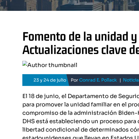
Fomento de la unidad y l
Actualizaciones clave d
23 y 24 de julio
Por
Conrad E. Pollack
|
Noticia
El 18 de junio, el Departamento de Segur
para promover la unidad familiar en el pro
compromiso de la administración Biden-Har
DHS está estableciendo un proceso para co
libertad condicional de determinados c
estadounidenses que llevan en Estados U