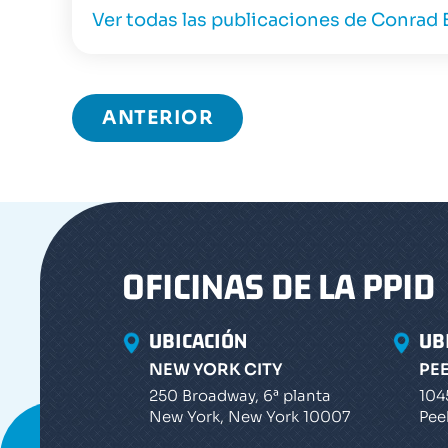
Ver todas las publicaciones de Conrad 
ANTERIOR
OFICINAS DE LA PPID
UBICACIÓN
UB
NEW YORK CITY
PE
250 Broadway, 6ª planta
104
New York, New York 10007
Pee