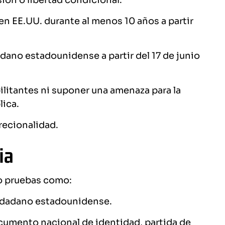
sión o libertad condicional.
n EE.UU. durante al menos 10 años a partir
dano estadounidense a partir del 17 de junio
litantes ni suponer una amenaza para la
lica.
recionalidad.
ia
do pruebas como:
udadano estadounidense.
cumento nacional de identidad, partida de