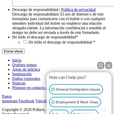
Descargo de responsabilidad
|
Política de privacidad
Descargo de responsabilidad: El uso de Internet o de este
formulario para comunicarse con el bufete o con cualquier
miembro individual del bufete no establece una relación
abogado-cliente. La información confidencial o sensible al
tiempo no debe ser enviada a través de este formulario.
He leído el descargo de responsabilidad
*
He leído el descargo de responsabilidad
*
Inicio
Quiénes somos
Áreas de práctica
Inmigración
How can I help you?
Daños corporales
Noticias
Póngase en contacto con
General Immigration Issues
Pagos
instagram
Facebook
Vinculado a
You Tube
twitter
Employment & Work Visas
Copyright © 2026 Pollack, Pollack, Isaac & DeCicco, LLP • All