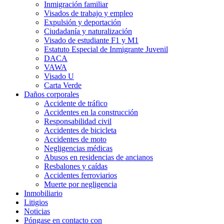
Inmigración familiar
Visados de trabajo y empleo
Expulsión y deportación
Ciudadanía y naturalización
Visado de estudiante F1 y M1
Estatuto Especial de Inmigrante Juvenil
DACA
VAWA
Visado U
Carta Verde
Daños corporales
Accidente de tráfico
Accidentes en la construcción
Responsabilidad civil
Accidentes de bicicleta
Accidentes de moto
Negligencias médicas
Abusos en residencias de ancianos
Resbalones y caídas
Accidentes ferroviarios
Muerte por negligencia
Inmobiliario
Litigios
Noticias
Póngase en contacto con