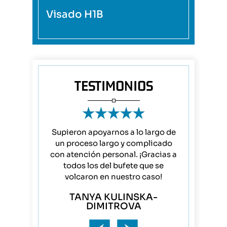
Visado H1B
TESTIMONIOS
ks handled
Supieron apoyarnos a lo largo de
YI Zhao, Ne
 to finish,
un proceso largo y complicado
equipo so
es!!!!!!
con atención personal. ¡Gracias a
mejores! 
todos los del bufete que se
mamá y p
CK
volcaron en nuestro caso!
rep
TANYA KULINSKA-
JA
DIMITROVA